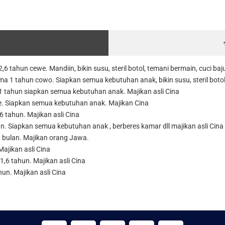
 tahun cewe. Mandiin, bikin susu, steril botol, temani bermain, cuci baju,
lama 1 tahun cowo. Siapkan semua kebutuhan anak, bikin susu, steril botol
 1 tahun siapkan semua kebutuhan anak. Majikan asli Cina
e. Siapkan semua kebutuhan anak. Majikan Cina
6 tahun. Majikan asli Cina
un. Siapkan semua kebutuhan anak , berberes kamar dll majikan asli Cina
3 bulan. Majikan orang Jawa.
ajikan asli Cina
1,6 tahun. Majikan asli Cina
un. Majikan asli Cina
W
I
F
E
Y