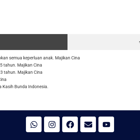
apkan semua keperluan anak. Majikan Cina
 5 tahun. Majikan Cina
 3 tahun. Majikan Cina
Cina
ta Kasih Bunda Indonesia.
W
I
F
E
Y
h
n
a
n
o
a
s
c
v
u
t
t
e
e
t