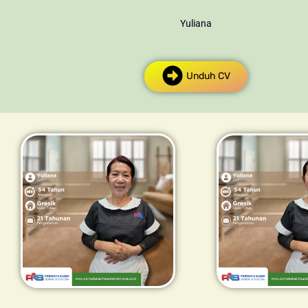
Yuliana
Unduh CV