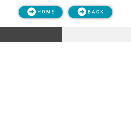
H O M E
B A C K