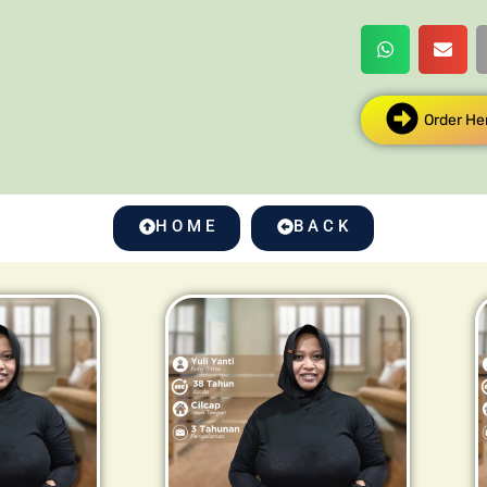
Order He
H O M E
B A C K