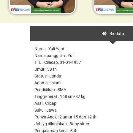
Biodata
Nama : Yuli Yanti
Nama panggilan : Yuli
TTL : Cilacap, 01-01-1987
Umur : 38 th
Status : Janda
Agama : Islam
Pendidikan : SMA
Tinggi/berat : 168 cm/87 kg
Asal : Cilcap
Suku : Jawa
Punya Anak : 2 umur 15 dan 12 th
Job yg diinginkan : Baby sitter
Pengalaman kerja : 3 th