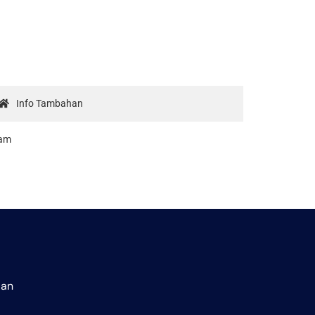
Info Tambahan
lam
aan