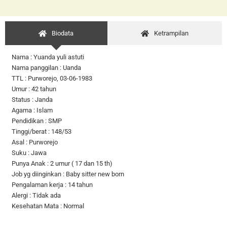
Biodata
Ketrampilan
Nama : Yuanda yuli astuti
Nama panggilan : Uanda
TTL : Purworejo, 03-06-1983
Umur : 42 tahun
Status : Janda
Agama : Islam
Pendidikan : SMP
Tinggi/berat : 148/53
Asal : Purworejo
Suku : Jawa
Punya Anak : 2 umur ( 17 dan 15 th)
Job yg diinginkan : Baby sitter new born
Pengalaman kerja : 14 tahun
Alergi : Tidak ada
Kesehatan Mata : Normal