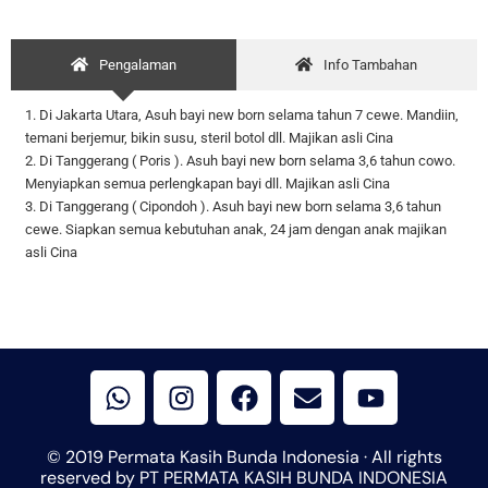
Pengalaman
Info Tambahan
1. Di Jakarta Utara, Asuh bayi new born selama tahun 7 cewe. Mandiin,
temani berjemur, bikin susu, steril botol dll. Majikan asli Cina
2. Di Tanggerang ( Poris ). Asuh bayi new born selama 3,6 tahun cowo.
Menyiapkan semua perlengkapan bayi dll. Majikan asli Cina
3. Di Tanggerang ( Cipondoh ). Asuh bayi new born selama 3,6 tahun
cewe. Siapkan semua kebutuhan anak, 24 jam dengan anak majikan
asli Cina
W
I
F
E
Y
h
n
a
n
o
a
s
c
v
u
t
t
e
e
t
© 2019 Permata Kasih Bunda Indonesia · All rights
s
a
b
l
u
reserved by PT PERMATA KASIH BUNDA INDONESIA