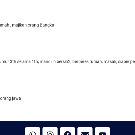
 rumah , majikan orang Bangka
 umur 3th selama 1th, mandi in,bersih2, berberes rumah, masak, siapin 
 orang jawa
W
I
F
E
Y
h
n
a
n
o