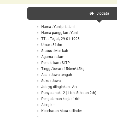
Biodata
Nama : Yani pristiani
Nama panggilan : Yani
TTL :
Tegal , 29-01-1993
Umur
: 31thn
Status : Menikah
Agama : Islam
Pendidikan : SLTP
Tinggi/berat :
154cm\45kg
Asal : Jawa tengah
Suku : Jawa
Job yg diinginkan : Art
Punya anak : 2 (11th, 5th dan 2th)
Pengalaman kerja : 16th
Alergi : –
Kesehatan Mata : silinder