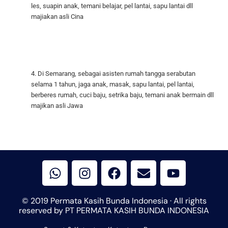
les, suapin anak, temani belajar, pel lantai, sapu lantai dll
majiakan asli Cina
4. Di Semarang, sebagai asisten rumah tangga serabutan
selama 1 tahun, jaga anak, masak, sapu lantai, pel lantai,
berberes rumah, cuci baju, setrika baju, temani anak bermain dll
majikan asli Jawa
W
I
F
E
Y
h
n
a
n
o
a
s
c
v
u
t
t
e
e
t
© 2019 Permata Kasih Bunda Indonesia · All rights
s
a
b
l
u
reserved by PT PERMATA KASIH BUNDA INDONESIA
a
g
o
o
b