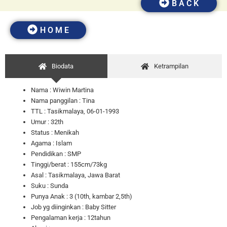
B A C K
H O M E
Biodata
Ketrampilan
Nama :
Wiwin Martina
Nama panggilan :
Tina
TTL :
Tasikmalaya, 06-01-1993
Umur :
32th
Status :
Menikah
Agama : Islam
Pendidikan : SMP
Tinggi/berat : 155cm/73kg
Asal : Tasikmalaya, Jawa Barat
Suku : Sunda
Punya Anak : 3 (10th, kambar 2,5th)
Job yg diinginkan : Baby Sitter
Pengalaman kerja : 12tahun