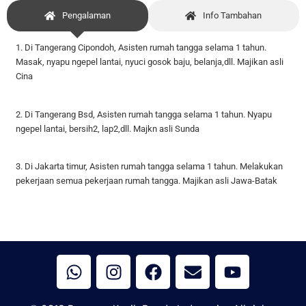
Pengalaman
Info Tambahan
1. Di Tangerang Cipondoh, Asisten rumah tangga selama 1 tahun.
Masak, nyapu ngepel lantai, nyuci gosok baju, belanja,dll. Majikan asli
Cina
2. Di Tangerang Bsd, Asisten rumah tangga selama 1 tahun. Nyapu
ngepel lantai, bersih2, lap2,dll. Majkn asli Sunda
3. Di Jakarta timur, Asisten rumah tangga selama 1 tahun. Melakukan
pekerjaan semua pekerjaan rumah tangga. Majikan asli Jawa-Batak
W
I
F
E
Y
h
n
a
n
o
a
s
c
v
u
t
t
e
e
t