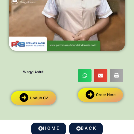
Wagyi Astuti
Order Here
Unduh CV
H O M E
B A C K