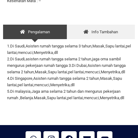
Kesehatan Mata : –
Pengalaman
Info Tambahan
1.Di Saudi,Asisten rumah tangga selama 3 tahun,Masak,Sapu lantai,pel
lantai,mencuci,Menyetrika,dll
2.Di Saudi,asisten rumah tangga selama 2 tahun,jaga oma sambil
mengurus pekerjaan rumah tangga 3.Di Dubai,Asisten rumah tangga
selama 2 tahun,Masak,Sapu lantai,pel lantai,mencuci,Menyetrika,dll
4.Di Singapore,Asisten rumah tangga selama 2 tahun,Masak,Sapu
lantai,pel lantai,mencuci,Menyetrika,dll
5.Di malaysia,Jaga ama selama 2 tahun dan mengurus pekerjaan
rumah ,Belanja.Masak,Sapu lantai,pel lantai,mencuci,Menyetrika,dll
W
I
F
E
Y
h
n
a
n
o