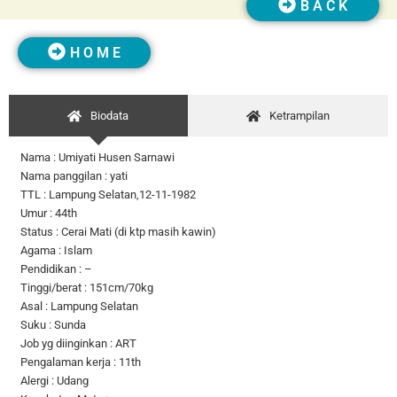
B A C K
H O M E
Biodata
Ketrampilan
Nama : Umiyati Husen Sarnawi
Nama panggilan : yati
TTL : Lampung Selatan,12-11-1982
Umur : 44th
Status : Cerai Mati (di ktp masih kawin)
Agama : Islam
Pendidikan : –
Tinggi/berat : 151cm/70kg
Asal : Lampung Selatan
Suku : Sunda
Job yg diinginkan : ART
Pengalaman kerja : 11th
Alergi : Udang