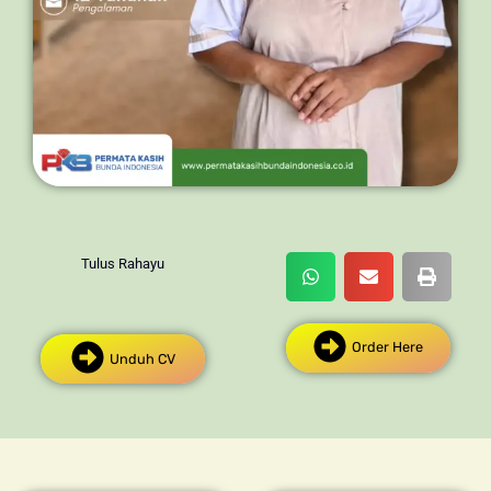
Tulus Rahayu
Order Here
Unduh CV