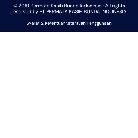
t
t
e
e
t
© 2019 Permata Kasih Bunda Indonesia · All rights
s
a
b
l
u
reserved by PT PERMATA KASIH BUNDA INDONESIA
a
g
o
o
b
Syarat & Ketentuan
p
r
Ketentuan Penggunaan
o
p
e
p
a
k
e
m