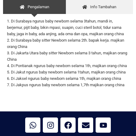
Pengalaman
Info Tambahan
1. Di Surabaya ngurus baby newborn selama 3tahun, mandi in,
berjemur, pijit baby, bikin mpasi, suapin, cuci steril botol, tidur sama
baby, jaga in baby, ada anjing, ada oma dan opa, majikan orang china
2. Di Surabaya baby sitter Newborn selama 2th. bapak kerja. majikan
orang China
3. Di Jakarta Utara baby sitter Newborn selama 3 tahun, majikan orang
China
4. Di Pontianak ngurus baby newborn selama 1th, majikan orang china
5. Di Jakut ngurus baby newborn selama 1tahun, majikan orang china
6. Di Jaksel ngurus baby newborn selama 1th, majikan orang china
7. Di Jakpus ngurus baby newborn selama 1,7th majikan orang china
W
I
F
E
Y
h
n
a
n
o
a
s
c
v
u