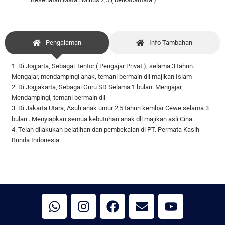
Pengalaman
Info Tambahan
1. Di Jogjarta, Sebagai Tentor ( Pengajar Privat ), selama 3 tahun.
Mengajar, mendampingi anak, temani bermain dll majikan Islam
2. Di Jogjakarta, Sebagai Guru SD Selama 1 bulan. Mengajar,
Mendampingi, temani bermain dll
3. Di Jakarta Utara, Asuh anak umur 2,5 tahun kembar Cewe selama 3
bulan . Menyiapkan semua kebutuhan anak dll majikan asli Cina
4. Telah dilakukan pelatihan dan pembekalan di PT. Permata Kasih
Bunda Indonesia.
W
I
F
E
Y
h
n
a
n
o
a
s
c
v
u