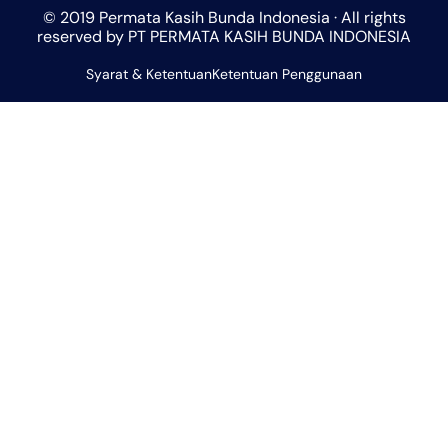
t
t
e
e
t
© 2019 Permata Kasih Bunda Indonesia · All rights
s
a
b
l
u
reserved by PT PERMATA KASIH BUNDA INDONESIA
a
g
o
o
b
Syarat & Ketentuan
p
r
Ketentuan Penggunaan
o
p
e
p
a
k
e
m