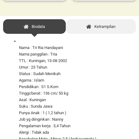
Biodata
Ketrampilan
Nama : Tri Ria Handayani
Nama panggilan : Tria
TTL : Kuningan, 13-08-2002
Umur : 23 Tahun
Status : Sudah Menikah
Agama : Islam
Pendidikan : S1 S.Kom
Tinggi/berat : 156 cm/ 50 kg
Asal : Kuningan
Suku : Sunda Jawa
Punya Anak : 1 ( 1,2 tahun )
Job yg diinginkan : Nanny
Pengalaman kerja : 3,4 Tahun
Alergi : Tidak ada
Kesehatan Mata : Minus 2,5 ( berkacamata )