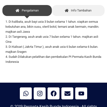
Pengalaman
Info Tambahan
1. Di kalibata, asuh bayi usia 3 bulan selama 1 tahun. siapkan semua
kebutuhan ana, bikin susu, steril botol, temani anak bermain, mandiin.
majikan asli Jawa
2. Di Tangerang, asuh anak usia 7 bulan selama 1 tahun. majikan asli
Cina
3. Di Kalisari ( Jakrta Timur ), asuh anak usia 6 bulan selama 6 bulan.
majikan Sragen
4. Sudah Dilakukan pelatihan dan pembekalan Pt Permata Kasih Bunda
Indonesia
W
I
F
E
Y
h
n
a
n
o
a
s
c
v
u
t
t
e
e
t
© 2019 Permata Kasih Bunda Indonesia · All rights