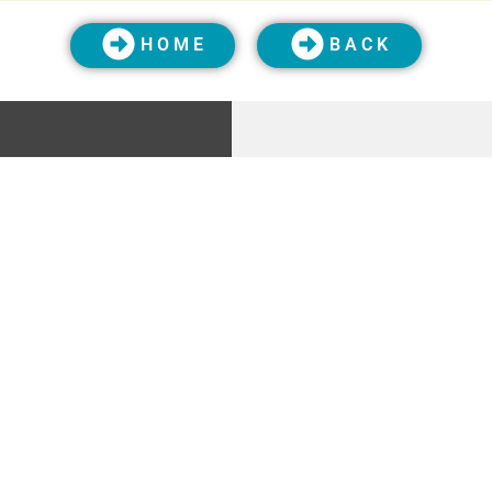
H O M E
B A C K