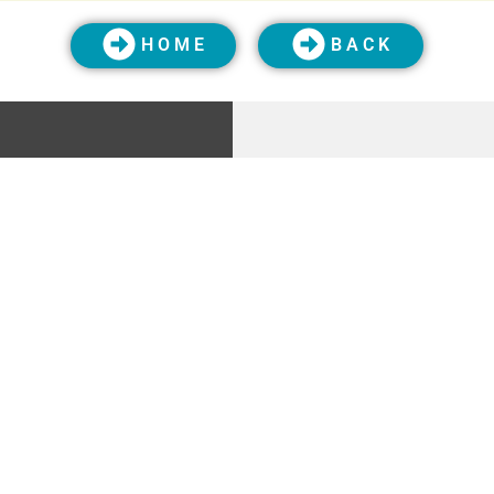
H O M E
B A C K