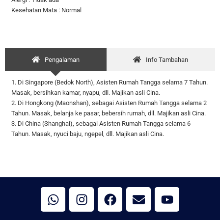
Kesehatan Mata : Normal
Pengalaman
Info Tambahan
1. Di Singapore (Bedok North), Asisten Rumah Tangga selama 7 Tahun.
Masak, bersihkan kamar, nyapu, dll. Majikan asli Cina.
2. Di Hongkong (Maonshan), sebagai Asisten Rumah Tangga selama 2
Tahun. Masak, belanja ke pasar, bebersih rumah, dll. Majikan asli Cina.
3. Di China (Shanghai), sebagai Asisten Rumah Tangga selama 6
Tahun. Masak, nyuci baju, ngepel, dll. Majikan asli Cina.
W
I
F
E
Y
h
n
a
n
o
a
s
c
v
u
t
t
e
e
t