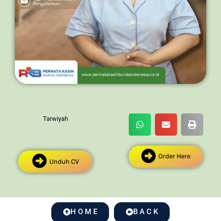
Tarwiyah
Order Here
Unduh CV
H O M E
B A C K