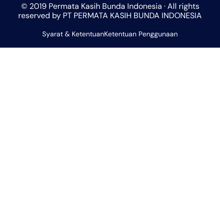
© 2019 Permata Kasih Bunda Indonesia · All rights
s
a
b
l
u
reserved by PT PERMATA KASIH BUNDA INDONESIA
a
g
o
o
b
Syarat & Ketentuan
p
r
Ketentuan Penggunaan
o
p
e
p
a
k
e
m