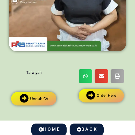
Tarwiyah
Order Here
Unduh CV
H O M E
B A C K