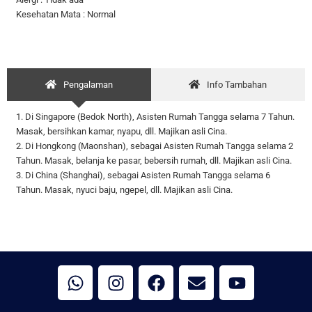
Kesehatan Mata : Normal
Pengalaman
Info Tambahan
1. Di Singapore (Bedok North), Asisten Rumah Tangga selama 7 Tahun.
Masak, bersihkan kamar, nyapu, dll. Majikan asli Cina.
2. Di Hongkong (Maonshan), sebagai Asisten Rumah Tangga selama 2
Tahun. Masak, belanja ke pasar, bebersih rumah, dll. Majikan asli Cina.
3. Di China (Shanghai), sebagai Asisten Rumah Tangga selama 6
Tahun. Masak, nyuci baju, ngepel, dll. Majikan asli Cina.
W
I
F
E
Y
h
n
a
n
o
a
s
c
v
u
t
t
e
e
t