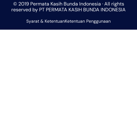
© 2019 Permata Kasih Bunda Indonesia · All rights
s
a
b
l
u
reserved by PT PERMATA KASIH BUNDA INDONESIA
a
g
o
o
b
Syarat & Ketentuan
p
r
Ketentuan Penggunaan
o
p
e
p
a
k
e
m