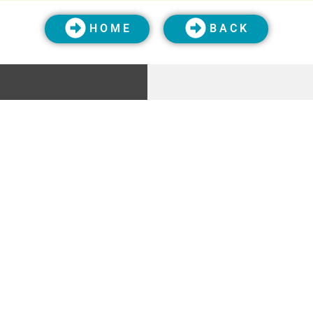
H O M E
B A C K