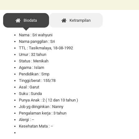
Biodata
Ketrampilan
Nama :
Sri wahyuni
Nama panggilan :
Sri
TTL :
Tasikmalaya, 18-08-1992
Umur : 32 tahun
Status : Menikah
Agama : Islam
Pendidikan : Smp
Tinggi/berat : 155/78
Asal : Garut
Suku : Sunda
Punya Anak : 2 ( 12 dan 13 tahun )
Job yg diinginkan : Nanny
Pengalaman kerja : 3 tahun
Alergi : –
Kesehatan Mata : –