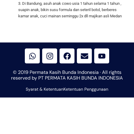
3. Di Bandung, asuh anak cowo usia 1 tahun selama 1 tahun ,
suapin anak, bikin susu formula dan seteril botol, berberes
kamar anak, cuci mainan seminggu 2x dll majikan asli
Medan
W
I
F
E
Y
h
n
a
n
o
a
s
c
v
u
t
t
e
e
t
© 2019 Permata Kasih Bunda Indonesia · All rights
s
a
b
l
u
reserved by PT PERMATA KASIH BUNDA INDONESIA
a
g
o
o
b
Syarat & Ketentuan
p
r
Ketentuan Penggunaan
o
p
e
p
a
k
e
m