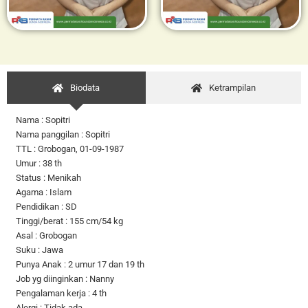
Biodata
Ketrampilan
Nama : Sopitri
Nama panggilan : Sopitri
TTL : Grobogan, 01-09-1987
Umur : 38 th
Status : Menikah
Agama : Islam
Pendidikan : SD
Tinggi/berat : 155 cm/54 kg
Asal : Grobogan
Suku : Jawa
Punya Anak : 2 umur 17 dan 19 th
Job yg diinginkan : Nanny
Pengalaman kerja : 4 th
Alergi : Tidak ada