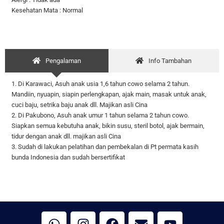
Kesehatan Mata : Normal
Pengalaman
Info Tambahan
1. Di Karawaci, Asuh anak usia 1,6 tahun cowo selama 2 tahun.
Mandiin, nyuapin, siapin perlengkapan, ajak main, masak untuk anak,
cuci baju, setrika baju anak dll. Majikan asli Cina
2. Di Pakubono, Asuh anak umur 1 tahun selama 2 tahun cowo.
Siapkan semua kebutuha anak, bikin susu, steril botol, ajak bermain,
tidur dengan anak dll. majikan asli Cina
3. Sudah di lakukan pelatihan dan pembekalan di Pt permata kasih
bunda Indonesia dan sudah bersertifikat
W
I
F
E
Y
h
n
a
n
o