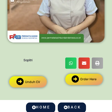
Sopitri
Order Here
Unduh CV
H O M E
B A C K