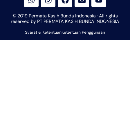
a
s
c
v
u
t
t
e
e
t
© 2019 Permata Kasih Bunda Indonesia · All rights
s
a
b
l
u
reserved by PT PERMATA KASIH BUNDA INDONESIA
a
g
o
o
b
Syarat & Ketentuan
p
r
Ketentuan Penggunaan
o
p
e
p
a
k
e
m