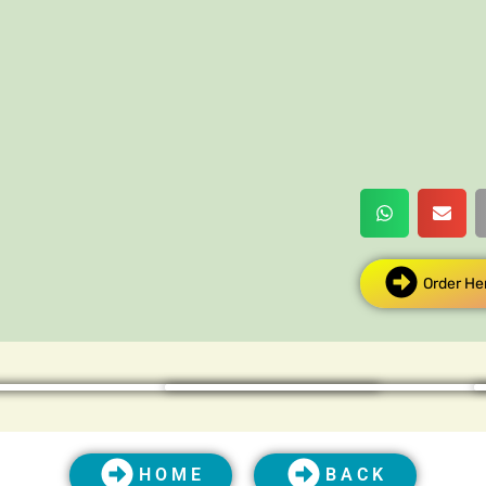
Order He
H O M E
B A C K