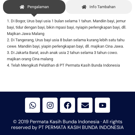
Pengalaman
Info Tambahan
1. Di Bogor, Urus bayi usia 1 bulan selama 1 tahun. Mandiin bayi, jemur
bayi, tidur dengan bayi, bikin mpasi bayi, nyiapin perlengkapan bayi, dll.
Majikan Jawa Malang
2. Di Tangerang, Urus bayi usia 8 bulan selama kurang lebih satu tahu
cewe. Mandiin bayi, yiapin perlengkapan bayi, dll. majikan Cina Jawa.
3. Di Jakarta Barat, asuh anak usia 2 tahun selama 3 tahun cowo.
majikan orang Cina malang
4. Telah Mengikuti Pelatihan di PT Permata Kasih Bunda Indonesia
W
I
F
E
Y
h
n
a
n
o
a
s
c
v
u
t
t
e
e
t
© 2019 Permata Kasih Bunda Indonesia · All rights
s
a
b
l
u
reserved by PT PERMATA KASIH BUNDA INDONESIA
a
g
o
o
b