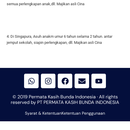
semua perlengkapan anak,dll. Majikan asli Cina
4. Di Singapura, Asuh anakm umur 6 tahun selama 2 tahun. antar
jemput sekolah, siapin perlengkapan, dll. Majikan asli Cina
W
I
F
E
Y
h
n
a
n
o
a
s
c
v
u
t
t
e
e
t
© 2019 Permata Kasih Bunda Indonesia · All rights
s
a
b
l
u
reserved by PT PERMATA KASIH BUNDA INDONESIA
a
g
o
o
b
Syarat & Ketentuan
p
r
Ketentuan Penggunaan
o
p
e
p
a
k
e
m