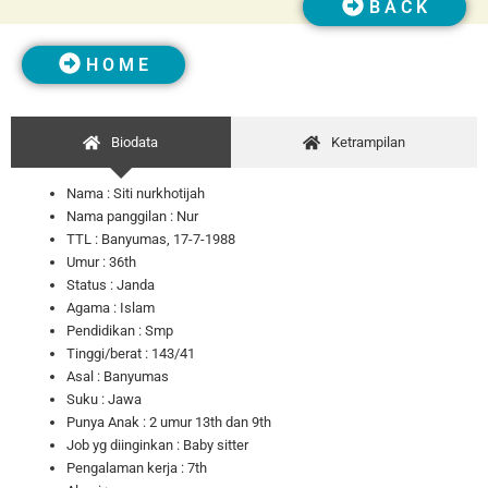
B A C K
H O M E
Biodata
Ketrampilan
Nama :
Siti nurkhotijah
Nama panggilan :
Nur
TTL : Banyumas, 17-7-1988
Umur :
36th
Status : Janda
Agama : Islam
Pendidikan : Smp
Tinggi/berat : 143/41
Asal : Banyumas
Suku : Jawa
Punya Anak : 2 umur 13th dan 9th
Job yg diinginkan : Baby sitter
Pengalaman kerja : 7th