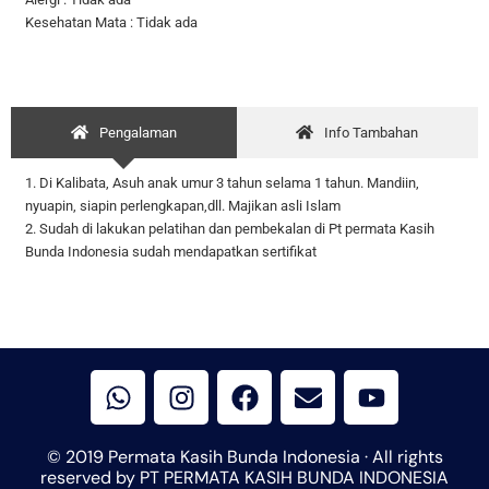
Kesehatan Mata : Tidak ada
Pengalaman
Info Tambahan
1. Di Kalibata, Asuh anak umur 3 tahun selama 1 tahun. Mandiin,
nyuapin, siapin perlengkapan,dll. Majikan asli Islam
2. Sudah di lakukan pelatihan dan pembekalan di Pt permata Kasih
Bunda Indonesia sudah mendapatkan sertifikat
W
I
F
E
Y
h
n
a
n
o
a
s
c
v
u
t
t
e
e
t
© 2019 Permata Kasih Bunda Indonesia · All rights
s
a
b
l
u
reserved by PT PERMATA KASIH BUNDA INDONESIA