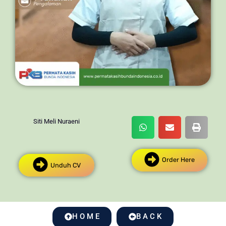
Siti Meli Nuraeni
Order Here
Unduh CV
H O M E
B A C K