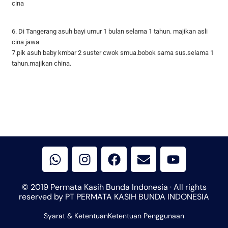
cina
6. Di Tangerang asuh bayi umur 1 bulan selama 1 tahun. majikan asli
cina jawa
7.pik asuh baby kmbar 2 suster cwok smua.bobok sama sus.selama 1
tahun.majikan china.
W
I
F
E
Y
h
n
a
n
o
a
s
c
v
u
t
t
e
e
t
© 2019 Permata Kasih Bunda Indonesia · All rights
s
a
b
l
u
reserved by PT PERMATA KASIH BUNDA INDONESIA
a
g
o
o
b
Syarat & Ketentuan
p
r
Ketentuan Penggunaan
o
p
e