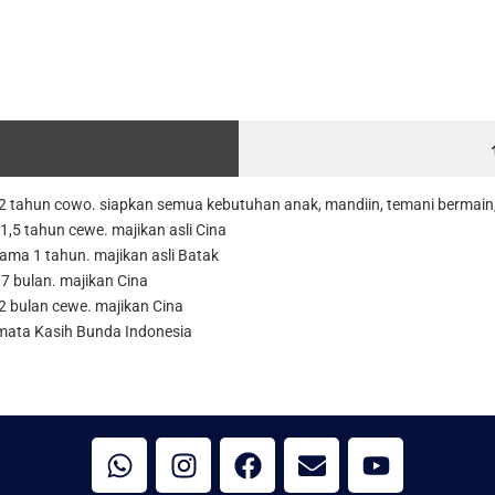
2 tahun cowo. siapkan semua kebutuhan anak, mandiin, temani bermain, s
1,5 tahun cewe. majikan asli Cina
lama 1 tahun. majikan asli Batak
 7 bulan. majikan Cina
 2 bulan cewe. majikan Cina
rmata Kasih Bunda Indonesia
W
I
F
E
Y
h
n
a
n
o
a
s
c
v
u