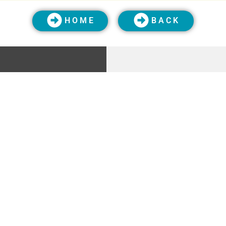
H O M E
B A C K