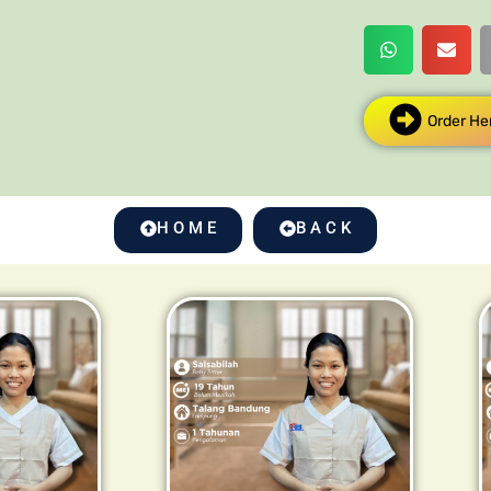
Order He
H O M E
B A C K