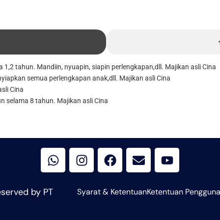
1,2 tahun. Mandiin, nyuapin, siapin perlengkapan,dll. Majikan asli Cina
yiapkan semua perlengkapan anak,dll. Majikan asli Cina
sli Cina
n selama 8 tahun. Majikan asli Cina
W
I
F
E
Y
h
n
a
n
o
a
s
c
v
u
t
t
e
e
t
s
a
b
l
u
eserved by PT
Syarat & Ketentuan
Ketentuan Penggun
a
g
o
o
b
p
r
o
p
e