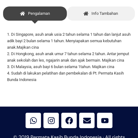
Pengalaman
Info Tambahan
1. Di Singapore, asuh anak usia 2 tahun selama 1 tahun dan lanjut asuh
adik bayi 2 bulan selama 1 tahun. Menyiapakan semua kebutuhan
anak.Majikan cina
2. Di Hongkong, asuh anak umur 7 tahun selama 2 tahun. Antar jemput
anak sekolah dan les, ngajarin anak dan ajak bermain. Majikan cina
3. Di Malaysia, asuh bayi 6 bulan selama 1tahun. Majikan cina
4. Sudah di lakukan pelatihan dan pembekalan di Pt. Permata Kasih
Bunda Indonesia
W
I
F
E
Y
h
n
a
n
o
a
s
c
v
u
t
t
e
e
t
© 2019 Permata Kasih Bunda Indonesia · All rights