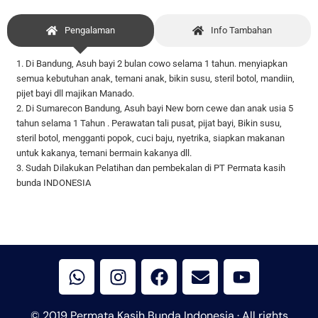
Pengalaman
Info Tambahan
1. Di Bandung, Asuh bayi 2 bulan cowo selama 1 tahun. menyiapkan
semua kebutuhan anak, temani anak, bikin susu, steril botol, mandiin,
pijet bayi dll majikan Manado.
2. Di Sumarecon Bandung, Asuh bayi New born cewe dan anak usia 5
tahun selama 1 Tahun . Perawatan tali pusat, pijat bayi, Bikin susu,
steril botol, mengganti popok, cuci baju, nyetrika, siapkan makanan
untuk kakanya, temani bermain kakanya dll.
3. Sudah Dilakukan Pelatihan dan pembekalan di PT Permata kasih
bunda INDONESIA
W
I
F
E
Y
h
n
a
n
o
a
s
c
v
u
t
t
e
e
t
© 2019 Permata Kasih Bunda Indonesia · All rights