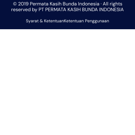
© 2019 Permata Kasih Bunda Indonesia · All rights
s
a
b
l
u
reserved by PT PERMATA KASIH BUNDA INDONESIA
a
g
o
o
b
Syarat & Ketentuan
p
r
Ketentuan Penggunaan
o
p
e
p
a
k
e
m