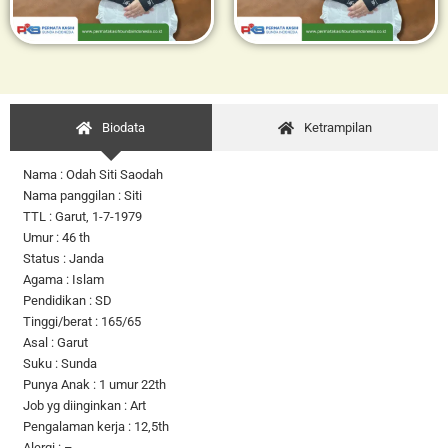
Biodata
Ketrampilan
Nama : Odah Siti Saodah
Nama panggilan : Siti
TTL : Garut, 1-7-1979
Umur : 46 th
Status : Janda
Agama : Islam
Pendidikan : SD
Tinggi/berat : 165/65
Asal : Garut
Suku : Sunda
Punya Anak : 1 umur 22th
Job yg diinginkan : Art
Pengalaman kerja : 12,5th
Alergi : –