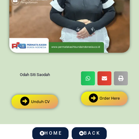
Odah Siti Saodah
Order Here
Unduh CV
H O M E
B A C K