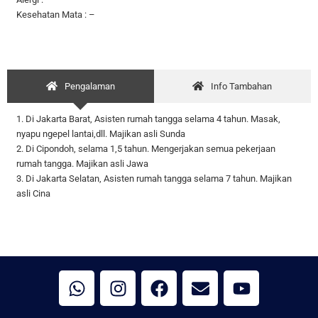
Kesehatan Mata : –
Pengalaman
Info Tambahan
1. Di Jakarta Barat, Asisten rumah tangga selama 4 tahun. Masak,
nyapu ngepel lantai,dll. Majikan asli Sunda
2. Di Cipondoh, selama 1,5 tahun. Mengerjakan semua pekerjaan
rumah tangga. Majikan asli Jawa
3. Di Jakarta Selatan, Asisten rumah tangga selama 7 tahun. Majikan
asli Cina
W
I
F
E
Y
h
n
a
n
o
a
s
c
v
u
t
t
e
e
t