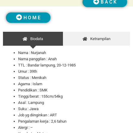
B A C K
H O M E
Biodata
Ketrampilan
Nama : Nurjanah
Nama panggilan : Anah
TTL : Bandar lampung, 20-12-1985
Umur : 39th
Status : Menikah
Agama : Islam
Pendidikan : SMK
Tinggi/berat : 155cm/54kg
Asal : Lampung
Suku : Jawa
Job yg diinginkan : ART
Pengalaman kerja : 2,6 tahun
Alergi : –