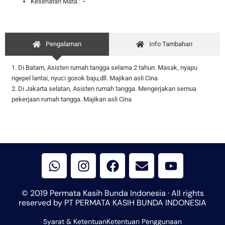
Kesehatan Mata : –
Pengalaman
Info Tambahan
1. Di Batam, Asisten rumah tangga selama 2 tahun. Masak, nyapu
ngepel lantai, nyuci gosok baju,dll. Majikan asli Cina
2. Di Jakarta selatan, Asisten rumah tangga. Mengerjakan semua
pekerjaan rumah tangga. Majikan asli Cina
W
I
F
E
Y
h
n
a
n
o
a
s
c
v
u
t
t
e
e
t
© 2019 Permata Kasih Bunda Indonesia · All rights
s
a
b
l
u
reserved by PT PERMATA KASIH BUNDA INDONESIA
a
g
o
o
b
Syarat & Ketentuan
p
r
Ketentuan Penggunaan
o
p
e