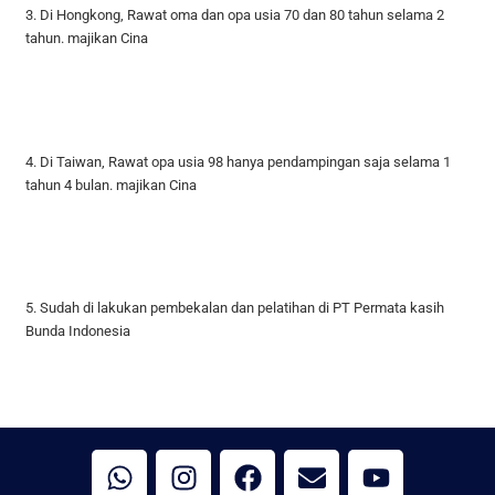
3. Di Hongkong, Rawat oma dan opa usia 70 dan 80 tahun selama 2
tahun.
majikan Cina
4. Di Taiwan, Rawat opa usia 98 hanya pendampingan saja selama 1
tahun 4 bulan. majikan Cina
5. Sudah di lakukan pembekalan dan pelatihan di PT Permata kasih
Bunda Indonesia
W
I
F
E
Y
h
n
a
n
o