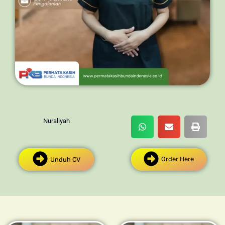
Nuraliyah
Order Here
Unduh CV