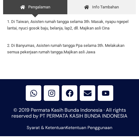
Pengalaman
Info Tambahan
1. Di Taiwan, Asisten rumah tangga selama 3th. Masak, nyapu ngepel
lantai, nyuci gosok baju, belanja, lap2, dll. Majikan asli Cina
2. Di Banyumas, Asisten rumah tangga Ppa selama 3th. Melakukan
semua pekerjaan rumah tangga.Majikan asli Jawa
W
I
F
E
Y
h
n
a
n
o
a
s
c
v
u
t
t
e
e
t
© 2019 Permata Kasih Bunda Indonesia · All rights
s
a
b
l
u
reserved by PT PERMATA KASIH BUNDA INDONESIA
a
g
o
o
b
Syarat & Ketentuan
p
r
Ketentuan Penggunaan
o
p
e
p
a
k
e