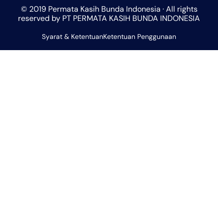
t
t
e
e
t
© 2019 Permata Kasih Bunda Indonesia · All rights
s
a
b
l
u
reserved by PT PERMATA KASIH BUNDA INDONESIA
a
g
o
o
b
Syarat & Ketentuan
p
r
Ketentuan Penggunaan
o
p
e
p
a
k
e
m