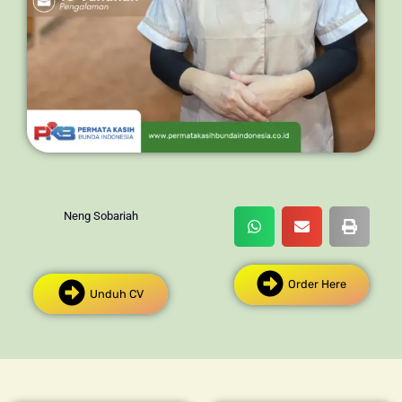
Neng Sobariah
Order Here
Unduh CV