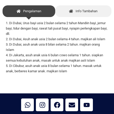
Pengalaman
Info Tambahan
1. Di Dubai, Urus bayi usia 2 bulan selama 2 tahun Mandiin bayi, jemur
bayi, tidur dengan bayi, rawat tali pusat bayi, nyiapin perlengkapan bayi,
dll.
2. Di Dubai, Asuh anak usia 2 bulan selama 4 tahun. majikan ali Islam
3. Di Dubai, asuh anak usia 8 bilan selama 2 tahun. majikan orang
Islam
4. Di Jakarta, asuh anak usia 6 bulan cowo selama 1 tahun. siapkan
semua kebutuhan anak, masak untuk anak majikan asli Islam
5. Di Cibubur, asuh anak usia 8 bulan selama 1 tahun. masak untuk
anak, berberes kamar anak. majikan Islam
W
I
F
E
Y
h
n
a
n
o
a
s
c
v
u