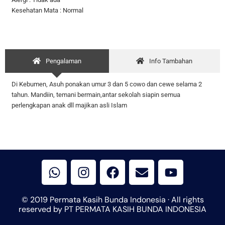
Kesehatan Mata : Normal
Pengalaman
Info Tambahan
Di Kebumen, Asuh ponakan umur 3 dan 5 cowo dan cewe selama 2
tahun. Mandiin, temani bermain,antar sekolah siapin semua
perlengkapan anak dll majikan asli Islam
W
I
F
E
Y
h
n
a
n
o
a
s
c
v
u
t
t
e
e
t
© 2019 Permata Kasih Bunda Indonesia · All rights
s
a
b
l
u
reserved by PT PERMATA KASIH BUNDA INDONESIA
a
g
o
o
b