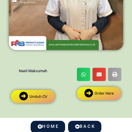
Naeli Maksumah
Order Here
Unduh CV
H O M E
B A C K