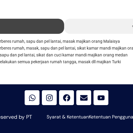
erberes rumah, sapu dan pel lantai, masak majikan orang Malaisya
rberes rumah, masak, sapu dan pel lantai, sikat kamar mandi majikan or
sapu dan pel lantai, sikat dan cuci kamar mandi majikan orang medan
Melakukan semua pekerjaan rumah tangga, masak dll majikan Turki
W
I
F
E
Y
h
n
a
n
o
a
s
c
v
u
t
t
e
e
t
s
a
b
l
u
eserved by PT
Syarat & Ketentuan
Ketentuan Penggun
a
g
o
o
b
p
r
o
p
e