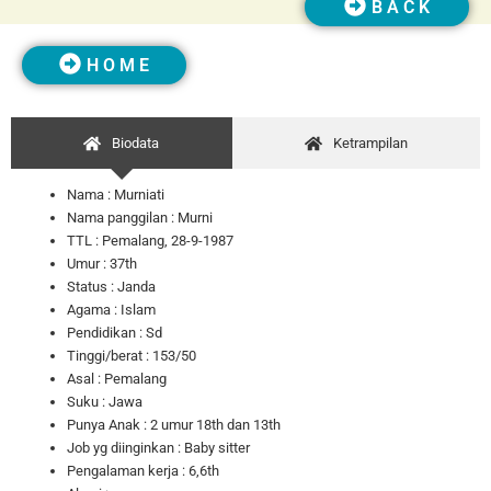
B A C K
H O M E
Biodata
Ketrampilan
Nama : Murniati
Nama panggilan : Murni
TTL : Pemalang, 28-9-1987
Umur : 37th
Status : Janda
Agama : Islam
Pendidikan : Sd
Tinggi/berat : 153/50
Asal : Pemalang
Suku : Jawa
Punya Anak : 2 umur 18th dan 13th
Job yg diinginkan : Baby sitter
Pengalaman kerja : 6,6th