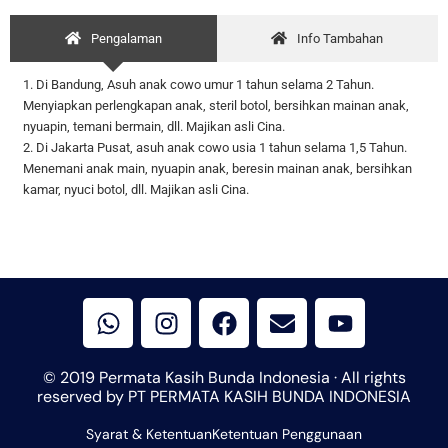
Pengalaman
Info Tambahan
1. Di Bandung, Asuh anak cowo umur 1 tahun selama 2 Tahun.
Menyiapkan perlengkapan anak, steril botol, bersihkan mainan anak,
nyuapin, temani bermain, dll. Majikan asli Cina.
2. Di Jakarta Pusat, asuh anak cowo usia 1 tahun selama 1,5 Tahun.
Menemani anak main, nyuapin anak, beresin mainan anak, bersihkan
kamar, nyuci botol, dll. Majikan asli Cina.
W
I
F
E
Y
h
n
a
n
o
a
s
c
v
u
t
t
e
e
t
© 2019 Permata Kasih Bunda Indonesia · All rights
s
a
b
l
u
reserved by PT PERMATA KASIH BUNDA INDONESIA
a
g
o
o
b
Syarat & Ketentuan
p
r
Ketentuan Penggunaan
o
p
e