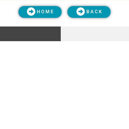
H O M E
B A C K