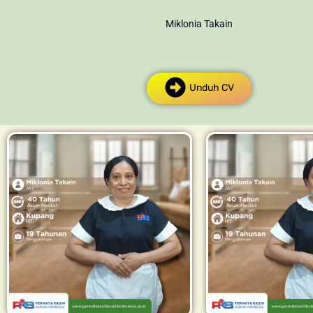
Miklonia Takain
Unduh CV