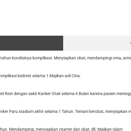
ahun kondisinya komplikasi. Menyiapkan obat, mendampingi oma, anter be
plikasi bedrest selama 1 Majikan asli Cina.
d Rest dengan sakit Kanker Otak selama 6 Bulan karena pasien meningga
ker Paru stadium akhir selama 1 Tahun. Temani berobat, menyiapkan mak
hun. Mendampingi, menyiapkan vitamin dan obat, dll. Majikan Islam