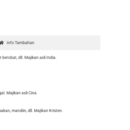
Info Tambahan
robat, dll. Majikan asli India.
l. Majikan asli Cina
an, mandiin, dll. Majikan Kristen.