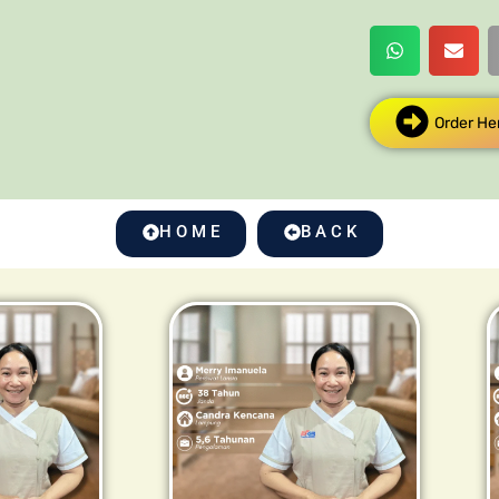
Order He
H O M E
B A C K