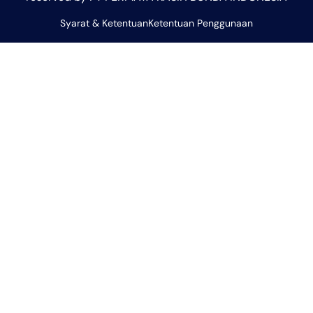
a
g
o
o
b
Syarat & Ketentuan
p
r
Ketentuan Penggunaan
o
p
e
p
a
k
e
m