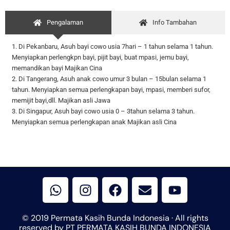
Pengalaman
Info Tambahan
1. Di Pekanbaru, Asuh bayi cowo usia 7hari – 1 tahun selama 1 tahun.
Menyiapkan perlengkpn bayi, pijit bayi, buat mpasi, jemu bayi,
memandikan bayi Majikan Cina
2. Di Tangerang, Asuh anak cowo umur 3 bulan – 15bulan selama 1
tahun. Menyiapkan semua perlengkapan bayi, mpasi, memberi sufor,
memijit bayi,dll. Majikan asli Jawa
3. Di Singapur, Asuh bayi cowo usia 0 – 3tahun selama 3 tahun.
Menyiapkan semua perlengkapan anak Majikan asli Cina
W
I
F
E
Y
h
n
a
n
o
a
s
c
v
u
t
t
e
e
t
© 2019 Permata Kasih Bunda Indonesia · All rights
s
a
b
l
u
reserved by PT PERMATA KASIH BUNDA INDONESIA