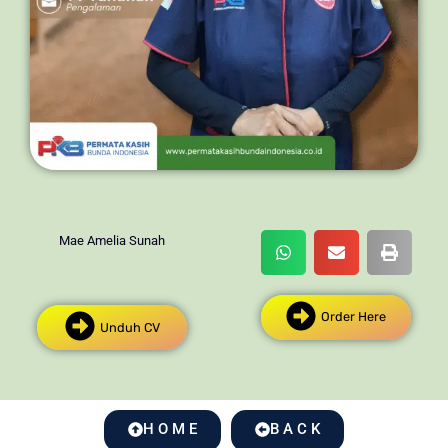
Mae Amelia Sunah
Order Here
Unduh CV
H O M E
B A C K