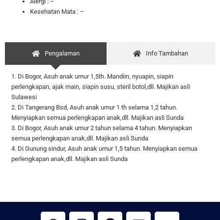
Alergi : –
Kesehatan Mata : –
Pengalaman
Info Tambahan
1. Di Bogor, Asuh anak umur 1,5th. Mandiin, nyuapin, siapin
perlengkapan, ajak main, siapin susu, steril botol,dll. Majikan asli
Sulawesi
2. Di Tangerang Bsd, Asuh anak umur 1 th selama 1,2 tahun.
Menyiapkan semua perlengkapan anak,dll. Majikan asli Sunda
3. Di Bogor, Asuh anak umur 2 tahun selama 4 tahun. Menyiapkan
semua perlengkapan anak,dll. Majikan asli Sunda
4. Di Gunung sindur, Asuh anak umur 1,5 tahun. Menyiapkan semua
perlengkapan anak,dll. Majikan asli Sunda
W
I
F
E
Y
h
n
a
n
o