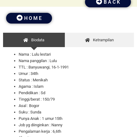
B A C K
H O M E
Biodata
Ketrampilan
Nama : Lulu lestari
Nama panggilan : Lulu
TTL : Banyuwangi, 16-1-1991
Umur : 34th
Status : Menikah
Agama : Islam
Pendidikan : Sd
Tinggi/berat : 150/79
Asal : Bogor
Suku : Sunda
Punya Anak : 1 umur 15th
Job yg diinginkan : Nanny
Pengalaman kerja : 6,6th