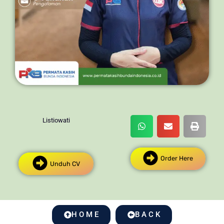
Listiowati
Order Here
Unduh CV
H O M E
B A C K