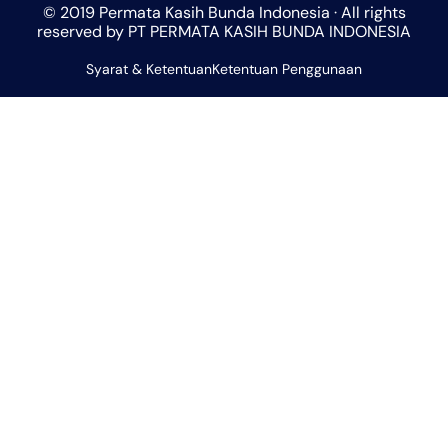
© 2019 Permata Kasih Bunda Indonesia · All rights
s
a
b
l
u
reserved by PT PERMATA KASIH BUNDA INDONESIA
a
g
o
o
b
Syarat & Ketentuan
p
r
Ketentuan Penggunaan
o
p
e
p
a
k
e
m