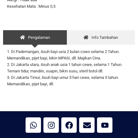
Kesehatan Mata : Minus 0,5
Pengalaman
Info Tambahan
1. Di Pademangan, Asuh bayi usia 2 bulan cowo selama 2 Tahun.
Memandikan, pijet bayi, bikin MPASI, dll. Majikan Cina.
2. Di Jakarta utara, Asuh anak usia 1 tahun cewe, selama 1 Tahun.
Temani tidur, mandiin, suapin, bikin susu, steril botol dll.
3. Di Jakarta Timur, Asuh bayi umur 3 hari cewe, selama 5 tahun.
Memandikan, pijet bayi, dll.
W
I
F
E
Y
h
n
a
n
o
a
s
c
v
u
t
t
e
e
t