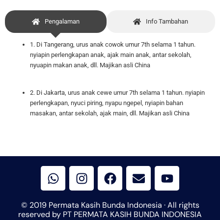
Pengalaman
Info Tambahan
1. Di Tangerang, urus anak cowok umur 7th selama 1 tahun.
nyiapin perlengkapan anak, ajak main anak, antar sekolah,
nyuapin makan anak, dll. Majikan asli China
2. Di Jakarta, urus anak cewe umur 7th selama 1 tahun. nyiapin
perlengkapan, nyuci piring, nyapu ngepel, nyiapin bahan
masakan, antar sekolah, ajak main, dll. Majikan asli China
W
I
F
E
Y
h
n
a
n
o
a
s
c
v
u
t
t
e
e
t
© 2019 Permata Kasih Bunda Indonesia · All rights
s
a
b
l
u
reserved by PT PERMATA KASIH BUNDA INDONESIA