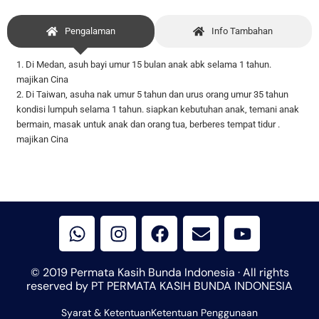
Pengalaman
Info Tambahan
1. Di Medan, asuh bayi umur 15 bulan anak abk selama 1 tahun.
majikan Cina
2. Di Taiwan, asuha nak umur 5 tahun dan urus orang umur 35 tahun
kondisi lumpuh selama 1 tahun. siapkan kebutuhan anak, temani anak
bermain, masak untuk anak dan orang tua, berberes tempat tidur .
majikan Cina
W
I
F
E
Y
h
n
a
n
o
a
s
c
v
u
t
t
e
e
t
© 2019 Permata Kasih Bunda Indonesia · All rights
s
a
b
l
u
reserved by PT PERMATA KASIH BUNDA INDONESIA
a
g
o
o
b
Syarat & Ketentuan
p
r
Ketentuan Penggunaan
o
p
e