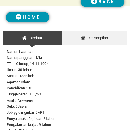
B A C K
H O M E
Biodata
Ketrampilan
Nama : Lasmiati
Nama panggilan : Mia
TTL : Cilacap, 14-11-1994
Umur : 30 tahun
Status : Menikah
Agama : Islam
Pendidikan : SD
Tinggi/berat : 155/60
Asal : Purworejo
Suku : Jawa
Job yg diinginkan : ART
Punya anak : 2 ( 4 dan 2 tahun
Pengalaman kerja : 9 tahun