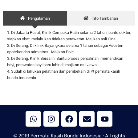
Pengalaman
Info Tambahan
1. Di Jakarta Pusat, Klinik Cempaka Putih selama 2 tahun. bantu dokter,
siapkan obat, melakukan tidakan perawatan. Majikan asli Cina
2. Di Serang, Di klinik Bayangkara selama 1 tahun sebagai Asosten
apoteker dan admintrasi. Majikan Polri
3. Di Serang, Klinik Bersalin. Bantu proses persalinan, memandikan
bayi, perawatan bayi baru lahir dll majikan asli Jawa
4. Sudah di lakukan pelatihan dan pembekaln di Pt permata kasih
bunda Indonesia
W
I
F
E
Y
h
n
a
n
o
a
s
c
v
u
t
t
e
e
t
© 2019 Permata Kasih Bunda Indonesia · All rights